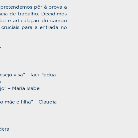
 pretendemos pôr à prova a
ncia de trabalho. Decidimos
ção e articulação do campo
cruciais para a entrada no
:
sejo visa” – Iaci Pádua
a
o” – Maria Isabel
 mãe e filha” – Cláudia
dera