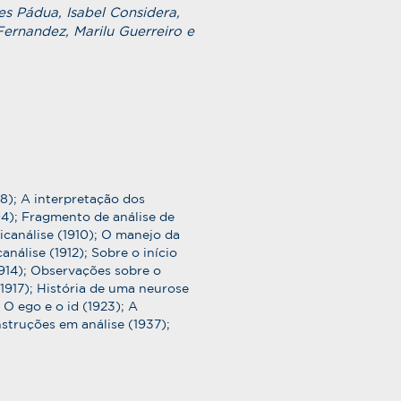
es Pádua, Isabel Considera,
Fernandez, Marilu Guerreiro e
8); A interpretação dos
04); Fragmento de análise de
sicanálise (1910); O manejo da
álise (1912); Sobre o início
1914); Observações sobre o
1917); História de uma neurose
 O ego e o id (1923); A
nstruções em análise (1937);