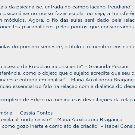
is da psicanálise: entrada no campo lacano-freudiano”,
 psicanálise no nosso fazer escola, ou seja, a transferê
m módulos. Agora, o fio das aulas será dado pela rela
onceitos psicanalíticos pelos pontos que consideramos 
las do primeiro semestre, o título e o membro-ensinante
do acesso de Freud ao inconsciente” – Gracinda Peccini
ferência, como o objeto que o sujeito acredita que seu de
inares e entrada em análise” – Maria Auxiliadora Braganç
ção essencial do falo na relação com a dialética do desej
omplexo de Édipo na menina e as devastações da relação
mória” – Cássia Fontes
evela ali onde resiste” – Maria Auxiliadora Bragança
 como gozo inerte e como ato de criação” – Isabel Consi