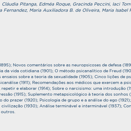
, Cláudia Pitanga, Edméa Roque, Gracinda Peccini, Iaci Torr
Fernandez, Maria Auxiliadora B. de Oliveira, Maria Isabel 
-1895); Novos comentários sobre as neuropsicoses de defesa (189
a da vida cotidiana (1901); O método psicanalítico de Freud (19
s ensaios sobre a teoria da sexualidade (1905); Cinco lições de p
icanálise (1911); Recomendações aos médicos que exercem a psican
 repetir e elaborar (1914); Sobre o narcisismo: uma introdução (
pressão (1915); Suplemento metapsicológico à teoria dos sonhos (
io do prazer (1920); Psicologia de grupo e a análise do ego (1921);
 civilização (1930); Análise terminável e interminável (1937); Co
 outros.