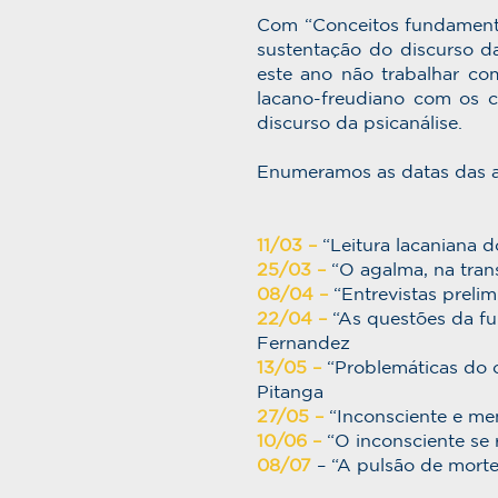
Com “Conceitos fundamenta
sustentação do discurso da
este ano não trabalhar co
lacano-freudiano com os c
discurso da psicanálise.
Enumeramos as datas das au
11/03 –
“Leitura lacaniana 
25/03 –
“O agalma, na trans
08/04 –
“Entrevistas prelim
22/04 –
“As questões da fun
Fernandez
13/05 –
“Problemáticas do c
Pitanga
27/05 –
“Inconsciente e me
10/06 –
“O inconsciente se r
08/07
– “A pulsão de morte